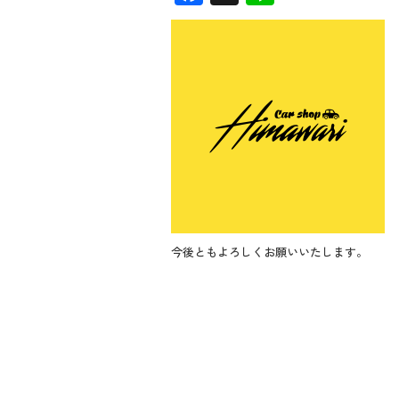
ac
n
e
e
b
o
o
k
今後ともよろしくお願いいたします。